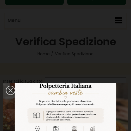
Menu
Verifica Spedizione
Home
Verifica Spedizione
Inserisci la tua città:
Verifica